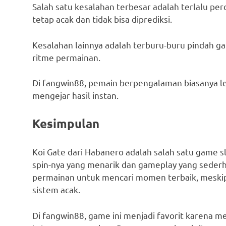
Salah satu kesalahan terbesar adalah terlalu perc
tetap acak dan tidak bisa diprediksi.
Kesalahan lainnya adalah terburu-buru pindah 
ritme permainan.
Di fangwin88, pemain berpengalaman biasanya le
mengejar hasil instan.
Kesimpulan
Koi Gate dari Habanero adalah salah satu game sl
spin-nya yang menarik dan gameplay yang sede
permainan untuk mencari momen terbaik, meski
sistem acak.
Di fangwin88, game ini menjadi favorit karena