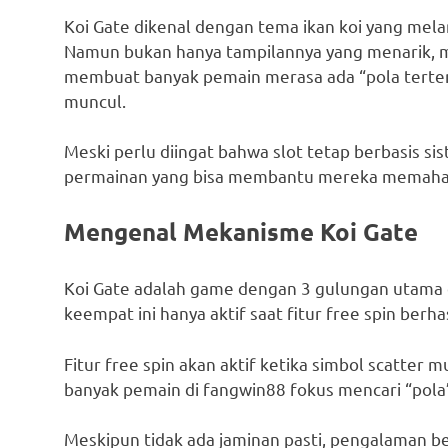
Koi Gate dikenal dengan tema ikan koi yang me
Namun bukan hanya tampilannya yang menarik, 
membuat banyak pemain merasa ada “pola tertent
muncul.
Meski perlu diingat bahwa slot tetap berbasis s
permainan yang bisa membantu mereka memahami 
Mengenal Mekanisme Koi Gate
Koi Gate adalah game dengan 3 gulungan utama 
keempat ini hanya aktif saat fitur free spin berhas
Fitur free spin akan aktif ketika simbol scatter
banyak pemain di fangwin88 fokus mencari “pola” 
Meskipun tidak ada jaminan pasti, pengalaman