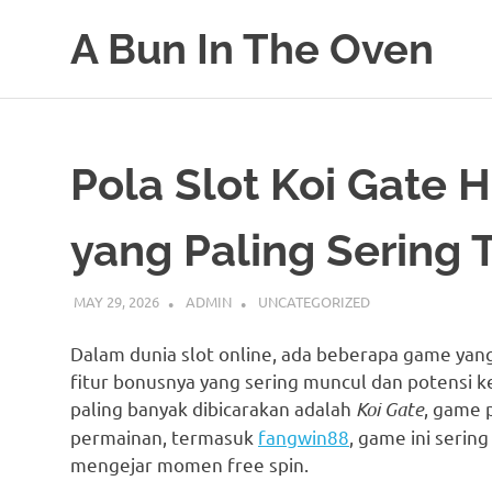
Skip
A Bun In The Oven
to
content
Pola Slot Koi Gate
yang Paling Sering 
MAY 29, 2026
ADMIN
UNCATEGORIZED
Dalam dunia slot online, ada beberapa game yang
fitur bonusnya yang sering muncul dan potensi 
paling banyak dibicarakan adalah
Koi Gate
, game 
permainan, termasuk
fangwin88
, game ini serin
mengejar momen free spin.