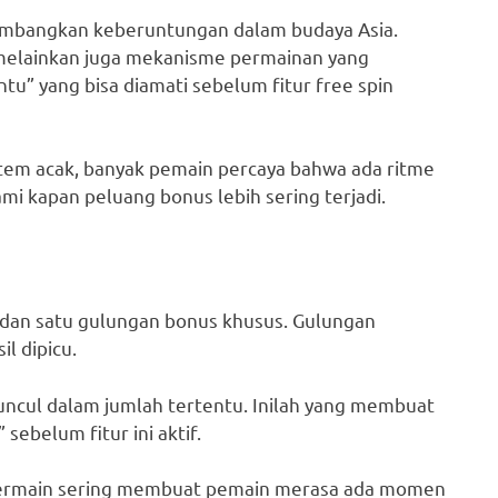
lambangkan keberuntungan dalam budaya Asia.
melainkan juga mekanisme permainan yang
u” yang bisa diamati sebelum fitur free spin
istem acak, banyak pemain percaya bahwa ada ritme
kapan peluang bonus lebih sering terjadi.
dan satu gulungan bonus khusus. Gulungan
il dipicu.
 muncul dalam jumlah tertentu. Inilah yang membuat
sebelum fitur ini aktif.
 bermain sering membuat pemain merasa ada momen