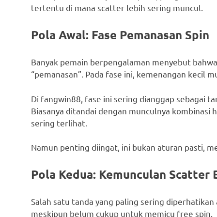
tertentu di mana scatter lebih sering muncul.
Pola Awal: Fase Pemanasan Spin
Banyak pemain berpengalaman menyebut bahwa s
“pemanasan”. Pada fase ini, kemenangan kecil m
Di fangwin88, fase ini sering dianggap sebagai
Biasanya ditandai dengan munculnya kombinasi h
sering terlihat.
Namun penting diingat, ini bukan aturan pasti, 
Pola Kedua: Kemunculan Scatter 
Salah satu tanda yang paling sering diperhatika
meskipun belum cukup untuk memicu free spin.