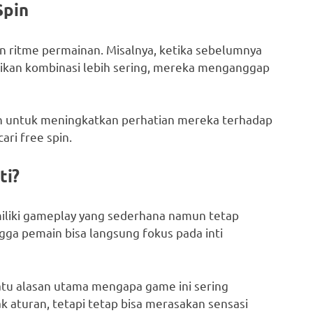
Spin
ritme permainan. Misalnya, ketika sebelumnya
erikan kombinasi lebih sering, mereka menganggap
in untuk meningkatkan perhatian mereka terhadap
ri free spin.
ti?
emiliki gameplay yang sederhana namun tetap
ga pemain bisa langsung fokus pada inti
satu alasan utama mengapa game ini sering
k aturan, tetapi tetap bisa merasakan sensasi