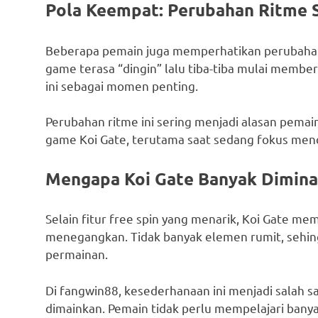
Pola Keempat: Perubahan Ritme 
Beberapa pemain juga memperhatikan perubahan 
game terasa “dingin” lalu tiba-tiba mulai memb
ini sebagai momen penting.
Perubahan ritme ini sering menjadi alasan pema
game Koi Gate, terutama saat sedang fokus menca
Mengapa Koi Gate Banyak Dimina
Selain fitur free spin yang menarik, Koi Gate m
menegangkan. Tidak banyak elemen rumit, sehing
permainan.
Di fangwin88, kesederhanaan ini menjadi salah 
dimainkan. Pemain tidak perlu mempelajari banya