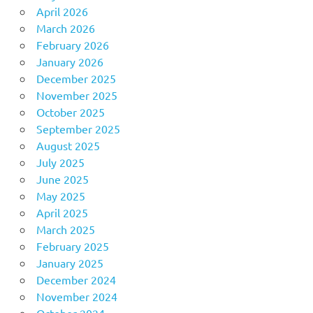
April 2026
March 2026
February 2026
January 2026
December 2025
November 2025
October 2025
September 2025
August 2025
July 2025
June 2025
May 2025
April 2025
March 2025
February 2025
January 2025
December 2024
November 2024
October 2024