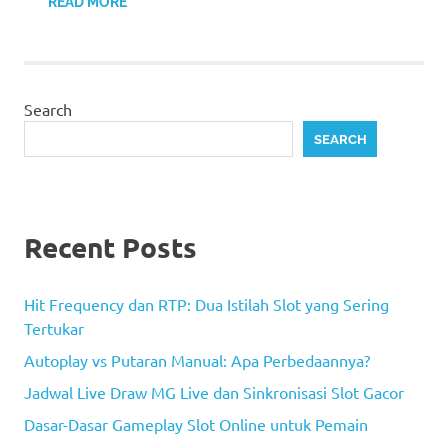
READ MORE
Search
SEARCH
Recent Posts
Hit Frequency dan RTP: Dua Istilah Slot yang Sering
Tertukar
Autoplay vs Putaran Manual: Apa Perbedaannya?
Jadwal Live Draw MG Live dan Sinkronisasi Slot Gacor
Dasar-Dasar Gameplay Slot Online untuk Pemain