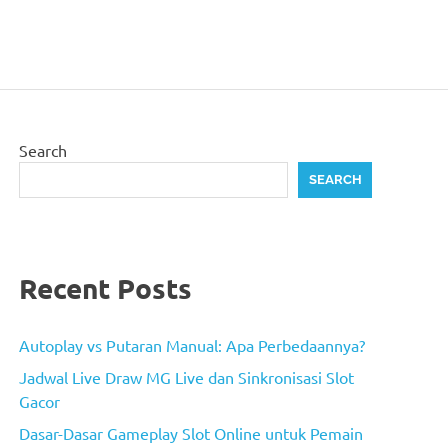
Search
SEARCH
Recent Posts
Autoplay vs Putaran Manual: Apa Perbedaannya?
Jadwal Live Draw MG Live dan Sinkronisasi Slot
Gacor
Dasar-Dasar Gameplay Slot Online untuk Pemain