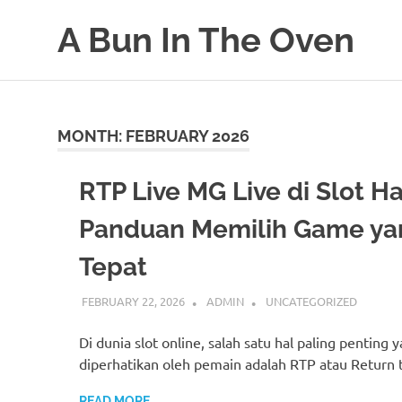
Skip
A Bun In The Oven
to
content
MONTH:
FEBRUARY 2026
RTP Live MG Live di Slot Har
Panduan Memilih Game ya
Tepat
FEBRUARY 22, 2026
ADMIN
UNCATEGORIZED
Di dunia slot online, salah satu hal paling penting 
diperhatikan oleh pemain adalah RTP atau Return 
READ MORE