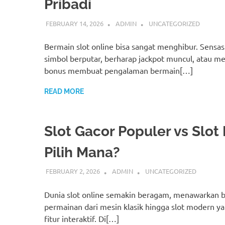
Pribadi
FEBRUARY 14, 2026
ADMIN
UNCATEGORIZED
Bermain slot online bisa sangat menghibur. Sens
simbol berputar, berharap jackpot muncul, atau me
bonus membuat pengalaman bermain[…]
READ MORE
Slot Gacor Populer vs Slot 
Pilih Mana?
FEBRUARY 2, 2026
ADMIN
UNCATEGORIZED
Dunia slot online semakin beragam, menawarkan b
permainan dari mesin klasik hingga slot modern y
fitur interaktif. Di[…]