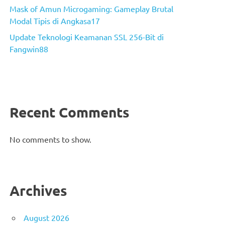
Mask of Amun Microgaming: Gameplay Brutal
Modal Tipis di Angkasa17
Update Teknologi Keamanan SSL 256-Bit di
Fangwin88
Recent Comments
No comments to show.
Archives
August 2026