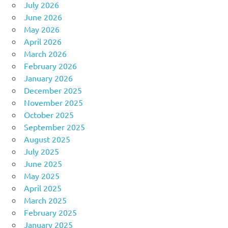
July 2026
June 2026
May 2026
April 2026
March 2026
February 2026
January 2026
December 2025
November 2025
October 2025
September 2025
August 2025
July 2025
June 2025
May 2025
April 2025
March 2025
February 2025
January 2025