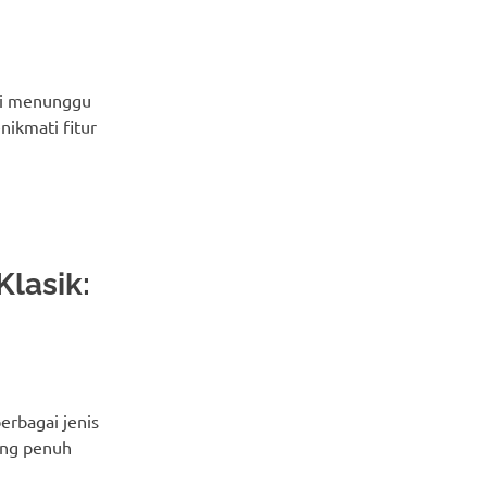
asi menunggu
nikmati fitur
Klasik:
erbagai jenis
ang penuh