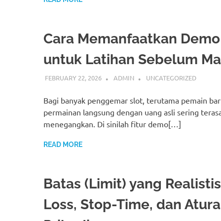
Cara Memanfaatkan Demo 
untuk Latihan Sebelum Ma
FEBRUARY 22, 2026
ADMIN
UNCATEGORIZED
Bagi banyak penggemar slot, terutama pemain ba
permainan langsung dengan uang asli sering teras
menegangkan. Di sinilah fitur demo[…]
READ MORE
Batas (Limit) yang Realistis
Loss, Stop-Time, dan Atur