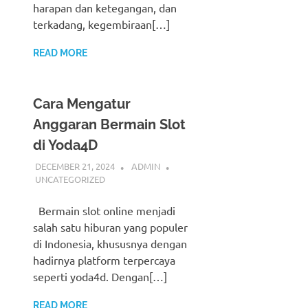
harapan dan ketegangan, dan
terkadang, kegembiraan[…]
READ MORE
Cara Mengatur
Anggaran Bermain Slot
di Yoda4D
DECEMBER 21, 2024
ADMIN
UNCATEGORIZED
Bermain slot online menjadi
salah satu hiburan yang populer
di Indonesia, khususnya dengan
hadirnya platform terpercaya
seperti yoda4d. Dengan[…]
READ MORE