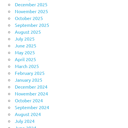
December 2025
November 2025
October 2025
September 2025
August 2025
July 2025
June 2025
May 2025
April 2025
March 2025
February 2025
January 2025
December 2024
November 2024
October 2024
September 2024
August 2024
July 2024
June 2024