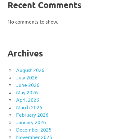
Recent Comments
No comments to show.
Archives
August 2026
July 2026
June 2026
May 2026
April 2026
March 2026
February 2026
January 2026
December 2025
November 2025