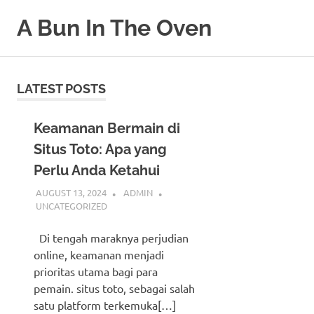
Skip
A Bun In The Oven
to
content
LATEST POSTS
Keamanan Bermain di
Situs Toto: Apa yang
Perlu Anda Ketahui
AUGUST 13, 2024
ADMIN
UNCATEGORIZED
Di tengah maraknya perjudian
online, keamanan menjadi
prioritas utama bagi para
pemain. situs toto, sebagai salah
satu platform terkemuka[…]