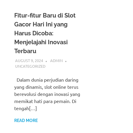
Fitur-fitur Baru di Slot
Gacor Hari Ini yang
Harus Dicoba:
Menjelajahi Inovasi
Terbaru
AUGUST 9, 2024
ADMIN
UNCATEGORIZED
Dalam dunia perjudian daring
yang dinamis, slot online terus
berevolusi dengan inovasi yang
memikat hati para pemain. Di
tengah[…]
READ MORE