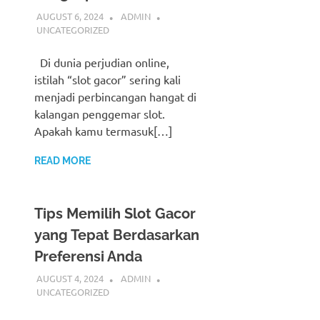
AUGUST 6, 2024
ADMIN
UNCATEGORIZED
Di dunia perjudian online,
istilah “slot gacor” sering kali
menjadi perbincangan hangat di
kalangan penggemar slot.
Apakah kamu termasuk[…]
READ MORE
Tips Memilih Slot Gacor
yang Tepat Berdasarkan
Preferensi Anda
AUGUST 4, 2024
ADMIN
UNCATEGORIZED