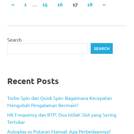
Posts
…
PREVIOUS
NEXT
«
1
15
16
17
18
»
POSTS
POSTS
pagination
Search
SEARCH
Recent Posts
Turbo Spin dan Quick Spin: Bagaimana Kecepatan
Mengubah Pengalaman Bermain?
Hit Frequency dan RTP: Dua Istilah Slot yang Sering
Tertukar
Autoplay vs Putaran Manual: Apa Perbedaannya?