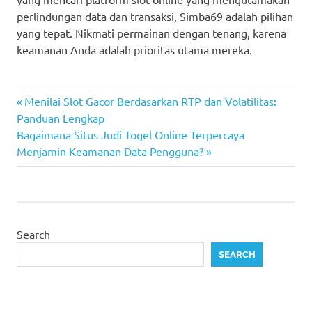
perlindungan data dan transaksi, Simba69 adalah pilihan
yang tepat. Nikmati permainan dengan tenang, karena
keamanan Anda adalah prioritas utama mereka.
Previous
Post
Menilai Slot Gacor Berdasarkan RTP dan Volatilitas:
Post:
Panduan Lengkap
navigation
Next
Bagaimana Situs Judi Togel Online Terpercaya
Post:
Menjamin Keamanan Data Pengguna?
Search
SEARCH