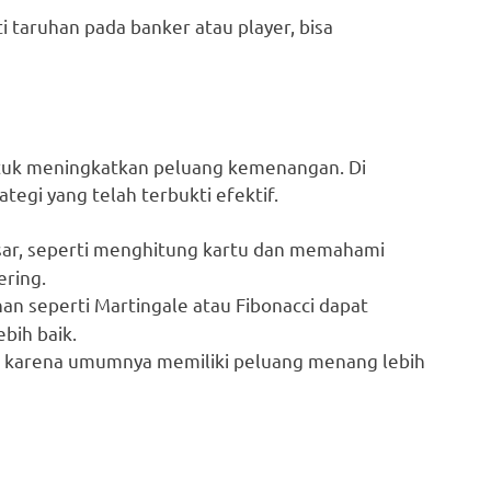
i taruhan pada banker atau player, bisa
ntuk meningkatkan peluang kemenangan. Di
egi yang telah terbukti efektif.
ar, seperti menghitung kartu dan memahami
ering.
n seperti Martingale atau Fibonacci dapat
bih baik.
 karena umumnya memiliki peluang menang lebih