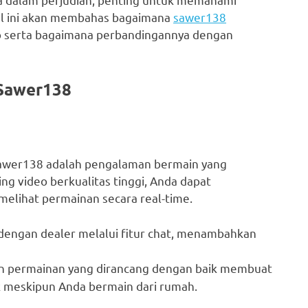
kel ini akan membahas bagaimana
sawer138
o serta bagaimana perbandingannya dengan
 Sawer138
i Sawer138 adalah pengalaman bermain yang
ng video berkualitas tinggi, Anda dapat
melihat permainan secara real-time.
dengan dealer melalui fitur chat, menambahkan
n permainan yang dirancang dengan baik membuat
ik meskipun Anda bermain dari rumah.