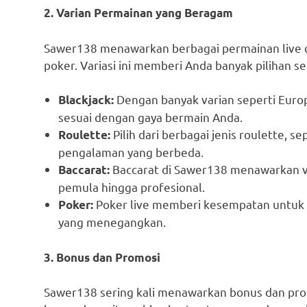
2. Varian Permainan yang Beragam
Sawer138 menawarkan berbagai permainan live cas
poker. Variasi ini memberi Anda banyak pilihan 
Dengan banyak varian seperti Europ
Blackjack:
sesuai dengan gaya bermain Anda.
Pilih dari berbagai jenis roulette, 
Roulette:
pengalaman yang berbeda.
Baccarat di Sawer138 menawarkan va
Baccarat:
pemula hingga profesional.
Poker live memberi kesempatan untuk 
Poker:
yang menegangkan.
3. Bonus dan Promosi
Sawer138 sering kali menawarkan bonus dan promo