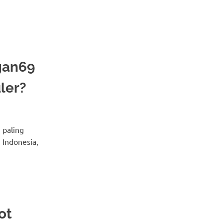
gan69
ler?
 paling
 Indonesia,
ot