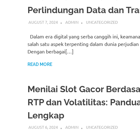
Perlindungan Data dan Tra
AUGUST 7, 2024
ADMIN
UNCATEGORIZED
Dalam era digital yang serba canggih ini, keaman
salah satu aspek terpenting dalam dunia perjudian 
Dengan berbagai[…]
READ MORE
Menilai Slot Gacor Berdas
RTP dan Volatilitas: Pandu
Lengkap
AUGUST 6, 2024
ADMIN
UNCATEGORIZED