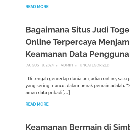
READ MORE
Bagaimana Situs Judi Toge
Online Terpercaya Menjam
Keamanan Data Pengguna
AUGUST 8, 2024
ADMIN
UNCATEGORIZED
Di tengah gemerlap dunia perjudian online, satu 
yang sering muncul dalam benak pemain adalah: “
aman data pribadi[…]
READ MORE
Keamanan Bermain di Sim