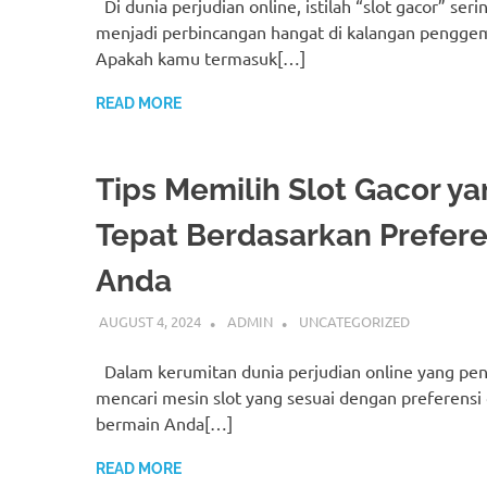
Di dunia perjudian online, istilah “slot gacor” serin
menjadi perbincangan hangat di kalangan penggem
Apakah kamu termasuk[…]
READ MORE
Tips Memilih Slot Gacor y
Tepat Berdasarkan Prefere
Anda
AUGUST 4, 2024
ADMIN
UNCATEGORIZED
Dalam kerumitan dunia perjudian online yang pe
mencari mesin slot yang sesuai dengan preferensi
bermain Anda[…]
READ MORE