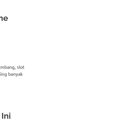
ne
mbang, slot
ling banyak
Ini