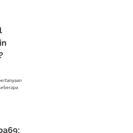
l
in
?
pertanyaan
Seberapa
ba69: