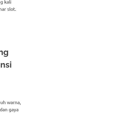
g kali
ar slot.
ang
nsi
nuh warna,
 dan gaya