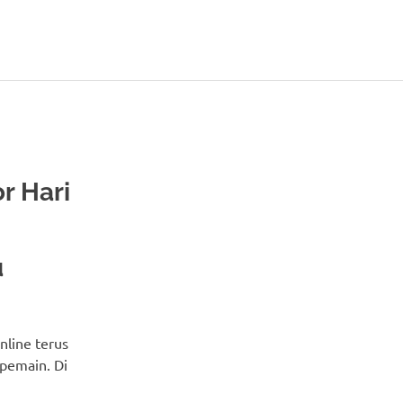
or Hari
u
nline terus
 pemain. Di