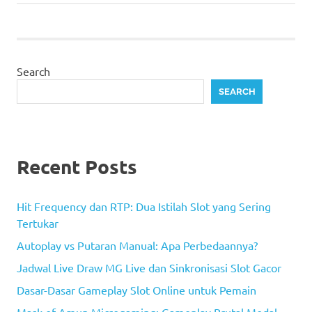
Search
SEARCH
Recent Posts
Hit Frequency dan RTP: Dua Istilah Slot yang Sering
Tertukar
Autoplay vs Putaran Manual: Apa Perbedaannya?
Jadwal Live Draw MG Live dan Sinkronisasi Slot Gacor
Dasar-Dasar Gameplay Slot Online untuk Pemain