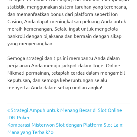
statistik, menggunakan sistem taruhan yang terencana,
dan memanfaatkan bonus dari platform seperti Ion
Casino, Anda dapat meningkatkan peluang Anda untuk
meraih kemenangan. Selalu ingat untuk mengelola
bankroll dengan bijaksana dan bermain dengan sikap
yang menyenangkan.
Semoga strategi dan tips ini membantu Anda dalam
perjalanan Anda menuju jackpot dalam Togel Online.
Nikmati permainan, tetaplah cerdas dalam mengambil
keputusan, dan semoga keberuntungan selalu
menyertai Anda dalam setiap undian angka!
Previous
Post
Strategi Ampuh untuk Menang Besar di Slot Online
Post:
IDN Poker
navigation
Next
Komparasi Misterwon Slot dengan Platform Slot Lain:
Post:
Mana yang Terbaik?