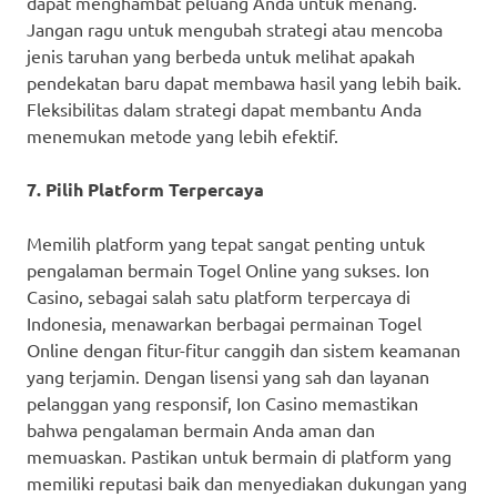
dapat menghambat peluang Anda untuk menang.
Jangan ragu untuk mengubah strategi atau mencoba
jenis taruhan yang berbeda untuk melihat apakah
pendekatan baru dapat membawa hasil yang lebih baik.
Fleksibilitas dalam strategi dapat membantu Anda
menemukan metode yang lebih efektif.
7. Pilih Platform Terpercaya
Memilih platform yang tepat sangat penting untuk
pengalaman bermain Togel Online yang sukses. Ion
Casino, sebagai salah satu platform terpercaya di
Indonesia, menawarkan berbagai permainan Togel
Online dengan fitur-fitur canggih dan sistem keamanan
yang terjamin. Dengan lisensi yang sah dan layanan
pelanggan yang responsif, Ion Casino memastikan
bahwa pengalaman bermain Anda aman dan
memuaskan. Pastikan untuk bermain di platform yang
memiliki reputasi baik dan menyediakan dukungan yang