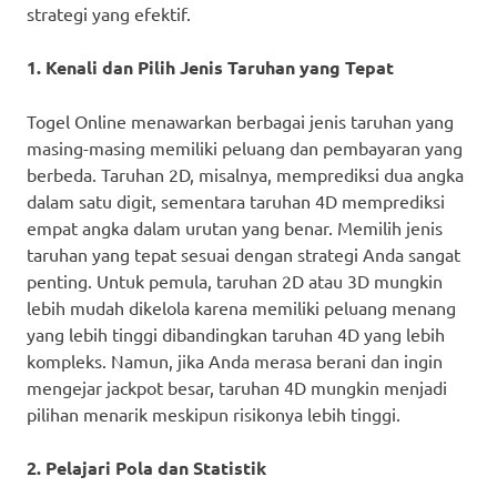
strategi yang efektif.
1. Kenali dan Pilih Jenis Taruhan yang Tepat
Togel Online menawarkan berbagai jenis taruhan yang
masing-masing memiliki peluang dan pembayaran yang
berbeda. Taruhan 2D, misalnya, memprediksi dua angka
dalam satu digit, sementara taruhan 4D memprediksi
empat angka dalam urutan yang benar. Memilih jenis
taruhan yang tepat sesuai dengan strategi Anda sangat
penting. Untuk pemula, taruhan 2D atau 3D mungkin
lebih mudah dikelola karena memiliki peluang menang
yang lebih tinggi dibandingkan taruhan 4D yang lebih
kompleks. Namun, jika Anda merasa berani dan ingin
mengejar jackpot besar, taruhan 4D mungkin menjadi
pilihan menarik meskipun risikonya lebih tinggi.
2. Pelajari Pola dan Statistik