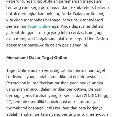
keberuntungan; dibutuhkan pemahaman mendalam
tentang cara kerja permainan dan teknik-teknik tertentu
untuk meningkatkan peluang Anda. Dalam artikel ini,
kita akan membahas berbagai cara untuk menyiasati
permainan
Togel Online
agar Anda dapat mendekati
jackpot dengan strategi yang lebih cerdas. Kami juga
akan menyoroti bagaimana platform seperti Ion Casino
dapat membantu Anda dalam perjalanan ini.
Memahami Dasar Togel Online
Togel Online adalah versi digital dari permainan togel
tradisional yang sudah lama dikenal di Indonesia.
Permainan ini melibatkan taruhan pada angka-angka
yang akan muncul dalam undian berikutnya. Dengan
berbagai jenis taruhan yang tersedia, dari 2D, 3D, hingga
4D, pemain memiliki banyak opsi untuk memilih.
Memahami berbagai jenis taruhan dan cara kerjanya
adalah langkah pertama yang penting untuk menyusun