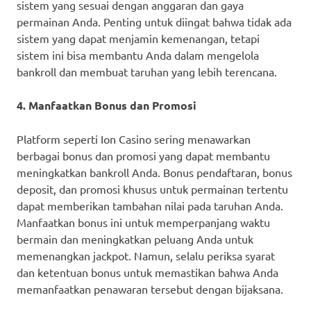
sistem yang sesuai dengan anggaran dan gaya
permainan Anda. Penting untuk diingat bahwa tidak ada
sistem yang dapat menjamin kemenangan, tetapi
sistem ini bisa membantu Anda dalam mengelola
bankroll dan membuat taruhan yang lebih terencana.
4. Manfaatkan Bonus dan Promosi
Platform seperti Ion Casino sering menawarkan
berbagai bonus dan promosi yang dapat membantu
meningkatkan bankroll Anda. Bonus pendaftaran, bonus
deposit, dan promosi khusus untuk permainan tertentu
dapat memberikan tambahan nilai pada taruhan Anda.
Manfaatkan bonus ini untuk memperpanjang waktu
bermain dan meningkatkan peluang Anda untuk
memenangkan jackpot. Namun, selalu periksa syarat
dan ketentuan bonus untuk memastikan bahwa Anda
memanfaatkan penawaran tersebut dengan bijaksana.