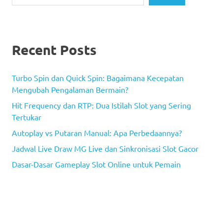
Recent Posts
Turbo Spin dan Quick Spin: Bagaimana Kecepatan
Mengubah Pengalaman Bermain?
Hit Frequency dan RTP: Dua Istilah Slot yang Sering
Tertukar
Autoplay vs Putaran Manual: Apa Perbedaannya?
Jadwal Live Draw MG Live dan Sinkronisasi Slot Gacor
Dasar-Dasar Gameplay Slot Online untuk Pemain