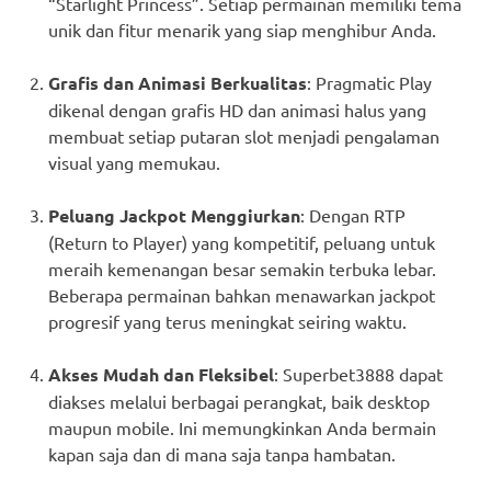
“Starlight Princess”. Setiap permainan memiliki tema
unik dan fitur menarik yang siap menghibur Anda.
Grafis dan Animasi Berkualitas
: Pragmatic Play
dikenal dengan grafis HD dan animasi halus yang
membuat setiap putaran slot menjadi pengalaman
visual yang memukau.
Peluang Jackpot Menggiurkan
: Dengan RTP
(Return to Player) yang kompetitif, peluang untuk
meraih kemenangan besar semakin terbuka lebar.
Beberapa permainan bahkan menawarkan jackpot
progresif yang terus meningkat seiring waktu.
Akses Mudah dan Fleksibel
: Superbet3888 dapat
diakses melalui berbagai perangkat, baik desktop
maupun mobile. Ini memungkinkan Anda bermain
kapan saja dan di mana saja tanpa hambatan.