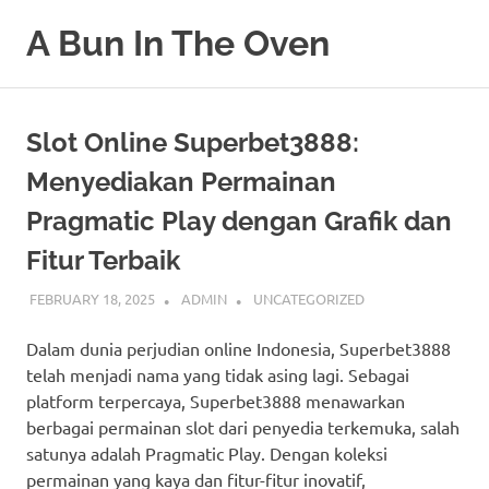
Skip
A Bun In The Oven
to
content
Slot Online Superbet3888:
Menyediakan Permainan
Pragmatic Play dengan Grafik dan
Fitur Terbaik
FEBRUARY 18, 2025
ADMIN
UNCATEGORIZED
Dalam dunia perjudian online Indonesia, Superbet3888
telah menjadi nama yang tidak asing lagi. Sebagai
platform terpercaya, Superbet3888 menawarkan
berbagai permainan slot dari penyedia terkemuka, salah
satunya adalah Pragmatic Play. Dengan koleksi
permainan yang kaya dan fitur-fitur inovatif,