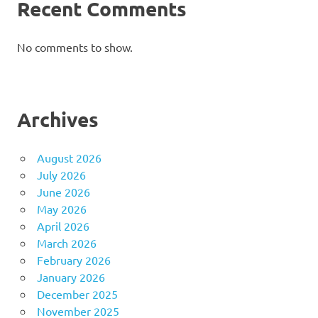
Recent Comments
No comments to show.
Archives
August 2026
July 2026
June 2026
May 2026
April 2026
March 2026
February 2026
January 2026
December 2025
November 2025