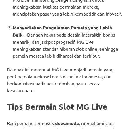
meningkatkan kualitas permainan mereka,
menciptakan pasar yang lebih kompetitif dan inovatif.
Menyediakan Pengalaman Pemain yang Lebih
Baik
– Dengan fokus pada desain interaktif, bonus
menarik, dan jackpot progresif, MG Live
meningkatkan standar hiburan slot online, sehingga
pemain merasa lebih dihargai dan terhibur.
Dampak ini membuat MG Live menjadi pemain yang
penting dalam ekosistem slot online Indonesia, dan
berkontribusi pada pertumbuhan pasar secara
keseluruhan.
Tips Bermain Slot MG Live
Bagi pemain, termasuk
dewamuda
, memahami cara