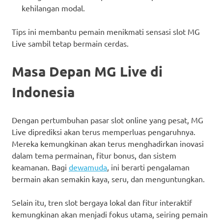
kehilangan modal.
Tips ini membantu pemain menikmati sensasi slot MG
Live sambil tetap bermain cerdas.
Masa Depan MG Live di
Indonesia
Dengan pertumbuhan pasar slot online yang pesat, MG
Live diprediksi akan terus memperluas pengaruhnya.
Mereka kemungkinan akan terus menghadirkan inovasi
dalam tema permainan, fitur bonus, dan sistem
keamanan. Bagi
dewamuda
, ini berarti pengalaman
bermain akan semakin kaya, seru, dan menguntungkan.
Selain itu, tren slot bergaya lokal dan fitur interaktif
kemungkinan akan menjadi fokus utama, seiring pemain