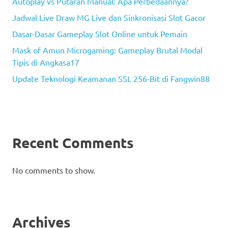
Autoplay vs Putaran Manual: Apa Perbedaannya?
Jadwal Live Draw MG Live dan Sinkronisasi Slot Gacor
Dasar-Dasar Gameplay Slot Online untuk Pemain
Mask of Amun Microgaming: Gameplay Brutal Modal
Tipis di Angkasa17
Update Teknologi Keamanan SSL 256-Bit di Fangwin88
Recent Comments
No comments to show.
Archives