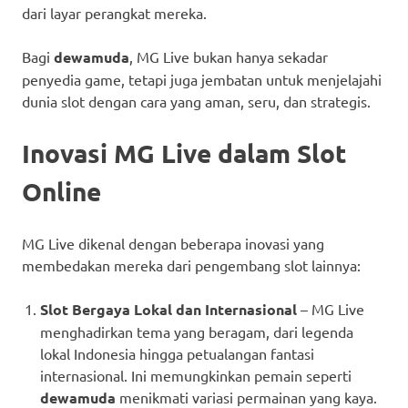
dari layar perangkat mereka.
Bagi
dewamuda
, MG Live bukan hanya sekadar
penyedia game, tetapi juga jembatan untuk menjelajahi
dunia slot dengan cara yang aman, seru, dan strategis.
Inovasi MG Live dalam Slot
Online
MG Live dikenal dengan beberapa inovasi yang
membedakan mereka dari pengembang slot lainnya:
Slot Bergaya Lokal dan Internasional
– MG Live
menghadirkan tema yang beragam, dari legenda
lokal Indonesia hingga petualangan fantasi
internasional. Ini memungkinkan pemain seperti
dewamuda
menikmati variasi permainan yang kaya.