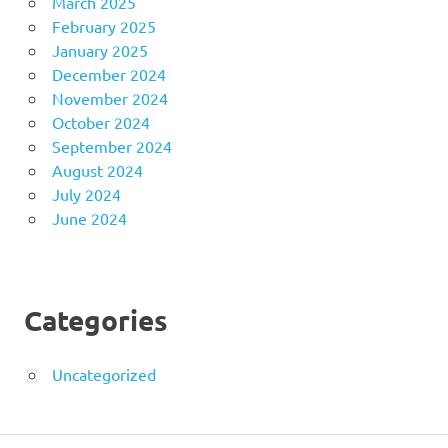
March 2025
February 2025
January 2025
December 2024
November 2024
October 2024
September 2024
August 2024
July 2024
June 2024
Categories
Uncategorized