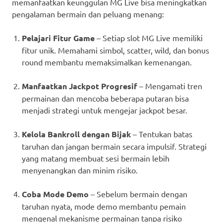
memanfaatkan keunggulan MG Live bisa meningkatkan
pengalaman bermain dan peluang menang:
Pelajari Fitur Game
– Setiap slot MG Live memiliki
fitur unik. Memahami simbol, scatter, wild, dan bonus
round membantu memaksimalkan kemenangan.
Manfaatkan Jackpot Progresif
– Mengamati tren
permainan dan mencoba beberapa putaran bisa
menjadi strategi untuk mengejar jackpot besar.
Kelola Bankroll dengan Bijak
– Tentukan batas
taruhan dan jangan bermain secara impulsif. Strategi
yang matang membuat sesi bermain lebih
menyenangkan dan minim risiko.
Coba Mode Demo
– Sebelum bermain dengan
taruhan nyata, mode demo membantu pemain
mengenal mekanisme permainan tanpa risiko