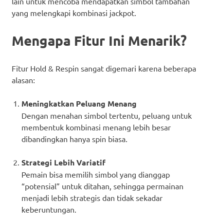
lain untuk mencoba mendapatkan simbol tambahan
yang melengkapi kombinasi jackpot.
Mengapa Fitur Ini Menarik?
Fitur Hold & Respin sangat digemari karena beberapa
alasan:
Meningkatkan Peluang Menang
Dengan menahan simbol tertentu, peluang untuk
membentuk kombinasi menang lebih besar
dibandingkan hanya spin biasa.
Strategi Lebih Variatif
Pemain bisa memilih simbol yang dianggap
“potensial” untuk ditahan, sehingga permainan
menjadi lebih strategis dan tidak sekadar
keberuntungan.