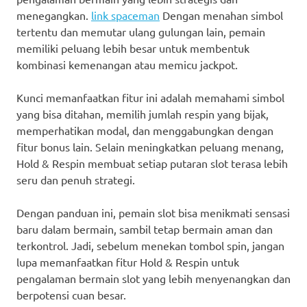
menegangkan.
link spaceman
Dengan menahan simbol
tertentu dan memutar ulang gulungan lain, pemain
memiliki peluang lebih besar untuk membentuk
kombinasi kemenangan atau memicu jackpot.
Kunci memanfaatkan fitur ini adalah memahami simbol
yang bisa ditahan, memilih jumlah respin yang bijak,
memperhatikan modal, dan menggabungkan dengan
fitur bonus lain. Selain meningkatkan peluang menang,
Hold & Respin membuat setiap putaran slot terasa lebih
seru dan penuh strategi.
Dengan panduan ini, pemain slot bisa menikmati sensasi
baru dalam bermain, sambil tetap bermain aman dan
terkontrol. Jadi, sebelum menekan tombol spin, jangan
lupa memanfaatkan fitur Hold & Respin untuk
pengalaman bermain slot yang lebih menyenangkan dan
berpotensi cuan besar.