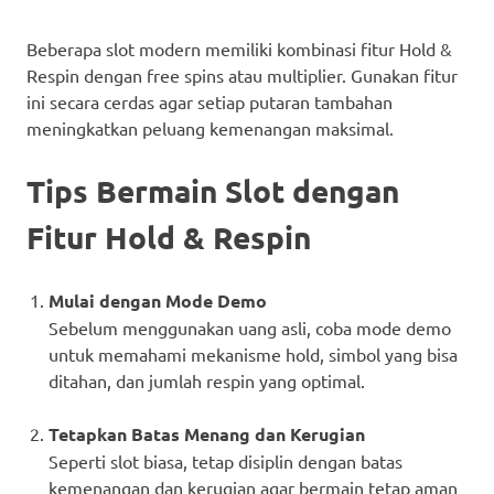
Beberapa slot modern memiliki kombinasi fitur Hold &
Respin dengan free spins atau multiplier. Gunakan fitur
ini secara cerdas agar setiap putaran tambahan
meningkatkan peluang kemenangan maksimal.
Tips Bermain Slot dengan
Fitur Hold & Respin
Mulai dengan Mode Demo
Sebelum menggunakan uang asli, coba mode demo
untuk memahami mekanisme hold, simbol yang bisa
ditahan, dan jumlah respin yang optimal.
Tetapkan Batas Menang dan Kerugian
Seperti slot biasa, tetap disiplin dengan batas
kemenangan dan kerugian agar bermain tetap aman