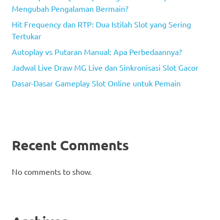
Mengubah Pengalaman Bermain?
Hit Frequency dan RTP: Dua Istilah Slot yang Sering
Tertukar
Autoplay vs Putaran Manual: Apa Perbedaannya?
Jadwal Live Draw MG Live dan Sinkronisasi Slot Gacor
Dasar-Dasar Gameplay Slot Online untuk Pemain
Recent Comments
No comments to show.