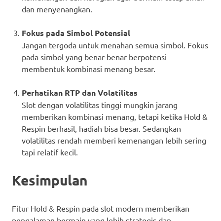
dan menyenangkan.
Fokus pada Simbol Potensial
Jangan tergoda untuk menahan semua simbol. Fokus
pada simbol yang benar-benar berpotensi
membentuk kombinasi menang besar.
Perhatikan RTP dan Volatilitas
Slot dengan volatilitas tinggi mungkin jarang
memberikan kombinasi menang, tetapi ketika Hold &
Respin berhasil, hadiah bisa besar. Sedangkan
volatilitas rendah memberi kemenangan lebih sering
tapi relatif kecil.
Kesimpulan
Fitur Hold & Respin pada slot modern memberikan
pengalaman bermain yang lebih strategis dan