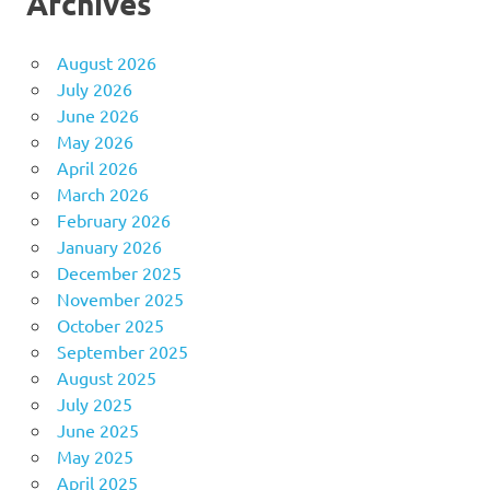
Archives
August 2026
July 2026
June 2026
May 2026
April 2026
March 2026
February 2026
January 2026
December 2025
November 2025
October 2025
September 2025
August 2025
July 2025
June 2025
May 2025
April 2025