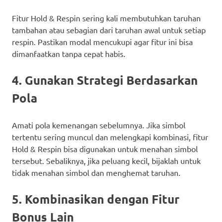
Fitur Hold & Respin sering kali membutuhkan taruhan
tambahan atau sebagian dari taruhan awal untuk setiap
respin. Pastikan modal mencukupi agar fitur ini bisa
dimanfaatkan tanpa cepat habis.
4. Gunakan Strategi Berdasarkan
Pola
Amati pola kemenangan sebelumnya. Jika simbol
tertentu sering muncul dan melengkapi kombinasi, fitur
Hold & Respin bisa digunakan untuk menahan simbol
tersebut. Sebaliknya, jika peluang kecil, bijaklah untuk
tidak menahan simbol dan menghemat taruhan.
5. Kombinasikan dengan Fitur
Bonus Lain