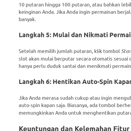
10 putaran hingga 100 putaran, atau bahkan lebih
keinginan Anda. Jika Anda ingin permainan berjala
banyak.
Langkah 5: Mulai dan Nikmati Perma
Setelah memilih jumlah putaran, klik tombol
Star
slot akan mulai berputar secara otomatis sesua
hanya perlu duduk santai dan menikmati permain
Langkah 6: Hentikan Auto-Spin Kapa
Jika Anda merasa sudah cukup atau ingin mengu
auto-spin kapan saja. Biasanya, ada tombol berhe
memungkinkan Anda untuk menghentikan putaran
Keuntungan dan Kelemahan Fitur