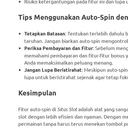
Risiko ketergantungan pada fitur ini dan lupa
Tips Menggunakan Auto-Spin den
: Tentukan terlebih dahulu
Tetapkan Batasan
taruhan. Jangan biarkan auto-spin mengontro
: Sebelum meng
Periksa Pembayaran dan Fitur
memahami pembayaran dan fitur-fitur bonus 
Anda memaksimalkan peluang menang.
: Meskipun auto-spi
Jangan Lupa Beristirahat
lupa untuk beristirahat sejenak agar tetap fok
Kesimpulan
Fitur auto-spin di
Situs Slot
adalah alat yang sang
slot dengan lebih efisien dan nyaman. Dengan me
permainan tanpa harus terus menekan tombol pu