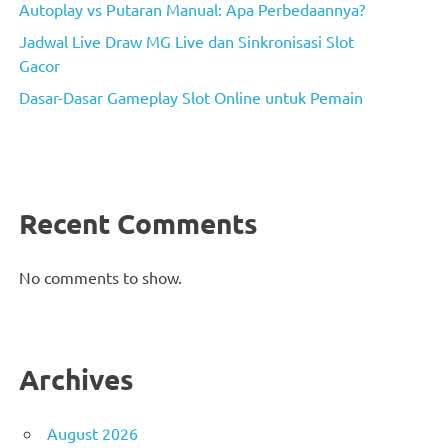
Autoplay vs Putaran Manual: Apa Perbedaannya?
Jadwal Live Draw MG Live dan Sinkronisasi Slot
Gacor
Dasar-Dasar Gameplay Slot Online untuk Pemain
Recent Comments
No comments to show.
Archives
August 2026