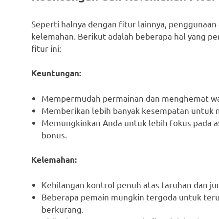
Seperti halnya dengan fitur lainnya, penggunaan
kelemahan. Berikut adalah beberapa hal yang 
fitur ini:
Keuntungan:
Mempermudah permainan dan menghemat wa
Memberikan lebih banyak kesempatan untuk 
Memungkinkan Anda untuk lebih fokus pada asp
bonus.
Kelemahan:
Kehilangan kontrol penuh atas taruhan dan ju
Beberapa pemain mungkin tergoda untuk ter
berkurang.