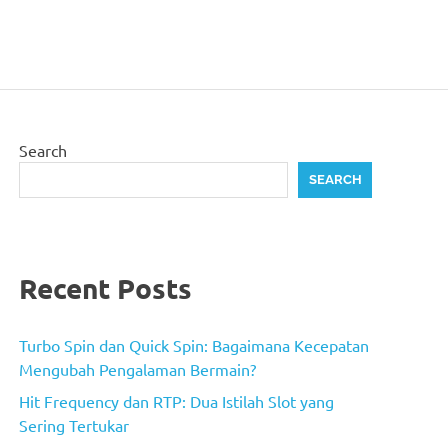
Search
SEARCH
Recent Posts
Turbo Spin dan Quick Spin: Bagaimana Kecepatan
Mengubah Pengalaman Bermain?
Hit Frequency dan RTP: Dua Istilah Slot yang
Sering Tertukar