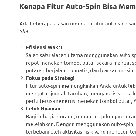
Kenapa Fitur Auto-Spin Bisa Me
Ada beberapa alasan mengapa fitur auto-spin san
Slot
:
Efisiensi Waktu
Salah satu alasan utama menggunakan auto-spin
repot menekan tombol putar secara manual seti
putaran berjalan otomatis, dan biarkan mesin
Fokus pada Strategi
Fitur auto-spin memungkinkan Anda untuk lebi
mengatur jumlah taruhan, menganalisis pola 
perlu terus-menerus menekan tombol putar, A
Lebih Nyaman
Bagi sebagian orang, memutar gulungan secara
melelahkan. Dengan menggunakan auto-spin, 
terbebani oleh aktivitas fisik yang monoton te