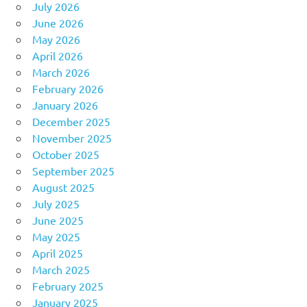
July 2026
June 2026
May 2026
April 2026
March 2026
February 2026
January 2026
December 2025
November 2025
October 2025
September 2025
August 2025
July 2025
June 2025
May 2025
April 2025
March 2025
February 2025
January 2025