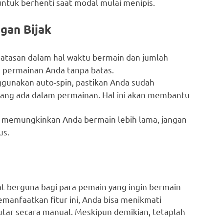
 untuk berhenti saat modal mulai menipis.
gan Bijak
 batasan dalam hal waktu bermain dan jumlah
l permainan Anda tanpa batas.
gunakan auto-spin, pastikan Anda sudah
yang ada dalam permainan. Hal ini akan membantu
n memungkinkan Anda bermain lebih lama, jangan
us.
at berguna bagi para pemain yang ingin bermain
manfaatkan fitur ini, Anda bisa menikmati
tar secara manual. Meskipun demikian, tetaplah