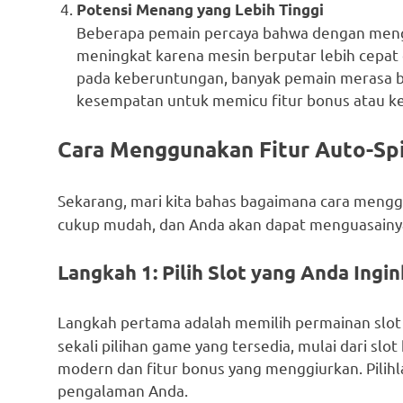
Potensi Menang yang Lebih Tinggi
Beberapa pemain percaya bahwa dengan meng
meningkat karena mesin berputar lebih cepat d
pada keberuntungan, banyak pemain merasa b
kesempatan untuk memicu fitur bonus atau k
Cara Menggunakan Fitur Auto-Spin
Sekarang, mari kita bahas bagaimana cara menggu
cukup mudah, dan Anda akan dapat menguasainy
Langkah 1: Pilih Slot yang Anda Ingi
Langkah pertama adalah memilih permainan slot 
sekali pilihan game yang tersedia, mulai dari slot
modern dan fitur bonus yang menggiurkan. Pilihl
pengalaman Anda.